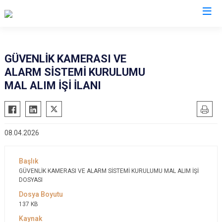
Mersin
GÜVENLİK KAMERASI VE
ALARM SİSTEMİ KURULUMU
Anamur
Silifke
MAL ALIM İŞİ İLANI
Aydıncık
Tarsus
Bozyazı
Akdeniz
Çamlıyayla
Mezitli
08.04.2026
Erdemli
Toroslar
Gülnar
Yenişehir
Mut
GÜVENLİK KAMERASI VE ALARM SİSTEMİ KURULUMU MAL ALIM İŞİ
DOSYASI
137 KB