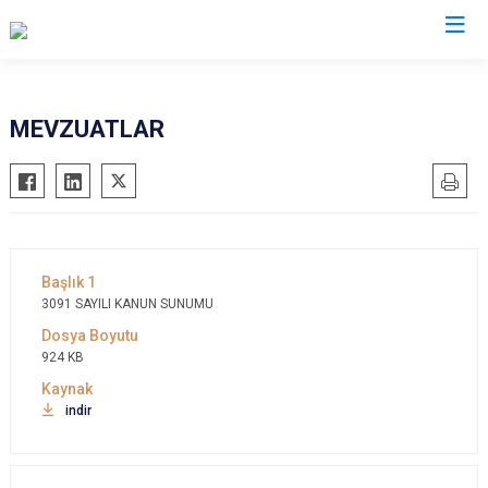
Mersin
MEVZUATLAR
Anamur
Silifke
Aydıncık
Tarsus
Bozyazı
Akdeniz
Çamlıyayla
Mezitli
Erdemli
3091 SAYILI KANUN SUNUMU
Toroslar
Gülnar
Yenişehir
924 KB
Mut
indir