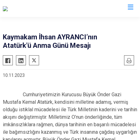
Mersin
Kaymakam İhsan AYRANCI’nın
Atatürk'ü Anma Günü Mesajı
Anamur
Silifke
Aydıncık
Tarsus
Bozyazı
Akdeniz
10.11.2023
Çamlıyayla
Mezitli
Erdemli
Toroslar
Cumhuriyetimizin Kurucusu Büyük Önder Gazi
Gülnar
Yenişehir
Mustafa Kemal Atatürk, kendisini milletine adamış, vermiş
Mut
olduğu istiklal mücadelesi ile Türk Milletinin kaderini ve tarihin
akışını değiştirmiştir. Milletimiz O’nun önderliğinde, tüm
imkânsızlıklara rağmen, dünya tarihinin en başarılı mücadelesi
ile bağımsızlığını kazanmış ve Türk insanına çağdaş uygarlığın
kapılarını açmıştır. Büyük Önder Gazi Mustafa Kemal