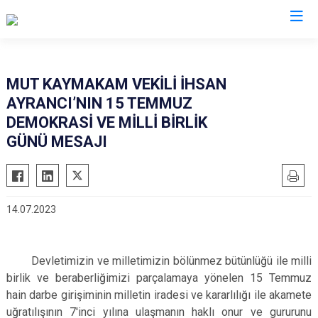
Mersin
MUT KAYMAKAM VEKİLİ İHSAN
AYRANCI’NIN 15 TEMMUZ
Anamur
Silifke
DEMOKRASİ VE MİLLİ BİRLİK
Aydıncık
Tarsus
GÜNÜ MESAJI
Bozyazı
Akdeniz
Çamlıyayla
Mezitli
Erdemli
Toroslar
14.07.2023
Gülnar
Yenişehir
Mut
Devletimizin ve milletimizin bölünmez bütünlüğü ile milli
birlik ve beraberliğimizi parçalamaya yönelen 15 Temmuz
hain darbe girişiminin milletin iradesi ve kararlılığı ile akamete
uğratılışının 7'inci yılına ulaşmanın haklı onur ve gururunu