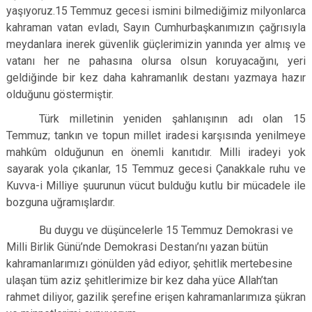
yaşıyoruz.15 Temmuz gecesi ismini bilmediğimiz milyonlarca
kahraman vatan evladı, Sayın Cumhurbaşkanımızın çağrısıyla
meydanlara inerek güvenlik güçlerimizin yanında yer almış ve
vatanı her ne pahasına olursa olsun koruyacağını, yeri
geldiğinde bir kez daha kahramanlık destanı yazmaya hazır
olduğunu göstermiştir.
Türk milletinin yeniden şahlanışının adı olan 15
Temmuz; tankın ve topun millet iradesi karşısında yenilmeye
mahkûm olduğunun en önemli kanıtıdır. Milli iradeyi yok
sayarak yola çıkanlar, 15 Temmuz gecesi Çanakkale ruhu ve
Kuvva-i Milliye şuurunun vücut bulduğu kutlu bir mücadele ile
bozguna uğramışlardır.
Bu duygu ve düşüncelerle 15 Temmuz Demokrasi ve
Milli Birlik Günü’nde Demokrasi Destanı’nı yazan bütün
kahramanlarımızı gönülden yâd ediyor, şehitlik mertebesine
ulaşan tüm aziz şehitlerimize bir kez daha yüce Allah’tan
rahmet diliyor, gazilik şerefine erişen kahramanlarımıza şükran